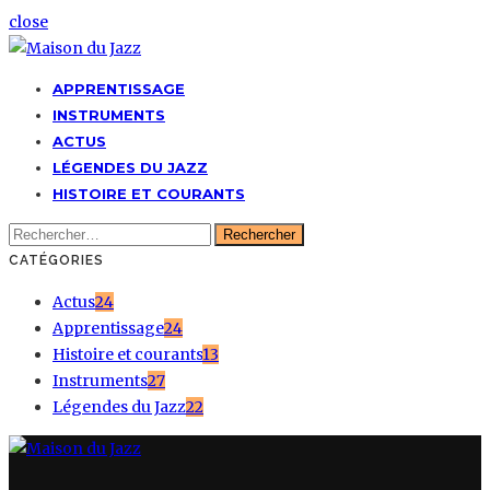
close
APPRENTISSAGE
INSTRUMENTS
ACTUS
LÉGENDES DU JAZZ
HISTOIRE ET COURANTS
Rechercher :
CATÉGORIES
Actus
24
Apprentissage
24
Histoire et courants
13
Instruments
27
Légendes du Jazz
22