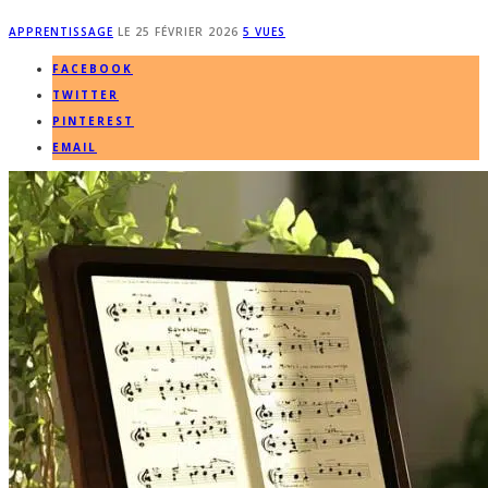
APPRENTISSAGE
LE
25 FÉVRIER 2026
5 VUES
FACEBOOK
TWITTER
PINTEREST
EMAIL