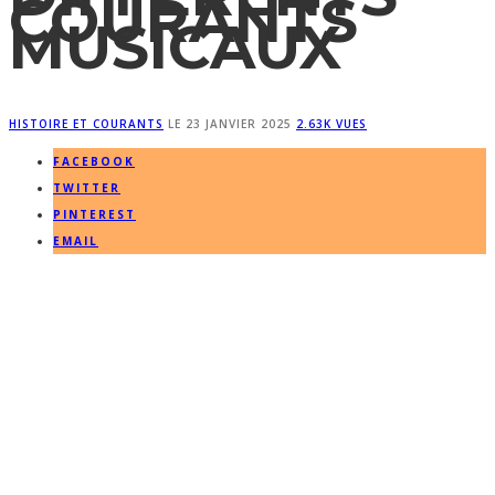
COURANTS
MUSICAUX
HISTOIRE ET COURANTS
LE
23 JANVIER 2025
2.63K VUES
FACEBOOK
TWITTER
PINTEREST
EMAIL