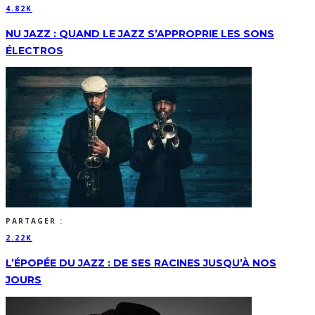
4.82K
NU JAZZ : QUAND LE JAZZ S’APPROPRIE LES SONS
ÉLECTROS
PARTAGER :
2.22K
L’ÉPOPÉE DU JAZZ : DE SES RACINES JUSQU’À NOS
JOURS