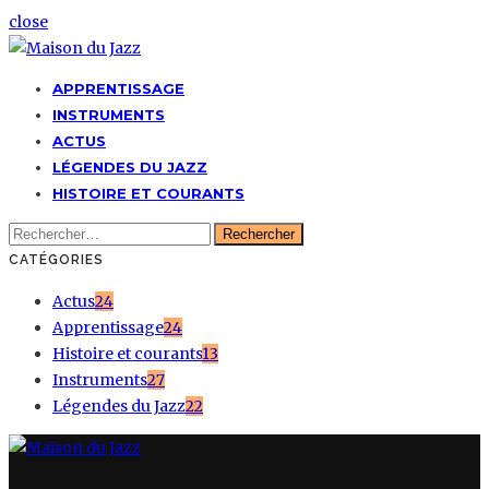
close
APPRENTISSAGE
INSTRUMENTS
ACTUS
LÉGENDES DU JAZZ
HISTOIRE ET COURANTS
Rechercher :
CATÉGORIES
Actus
24
Apprentissage
24
Histoire et courants
13
Instruments
27
Légendes du Jazz
22