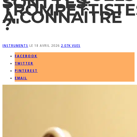
SONT LES
TROMPETTISTE
À CONNAÎTRE
?"
INSTRUMENTS
LE
18 AVRIL 2026
2.07K VUES
FACEBOOK
TWITTER
PINTEREST
EMAIL