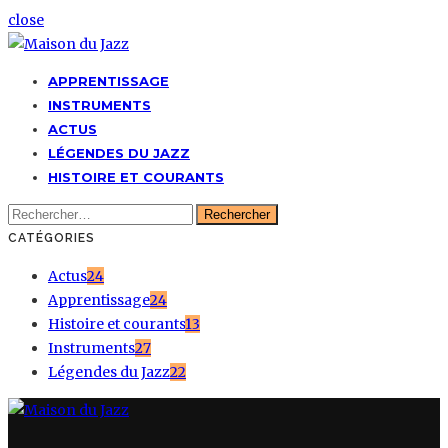
close
APPRENTISSAGE
INSTRUMENTS
ACTUS
LÉGENDES DU JAZZ
HISTOIRE ET COURANTS
Rechercher :
CATÉGORIES
Actus
24
Apprentissage
24
Histoire et courants
13
Instruments
27
Légendes du Jazz
22