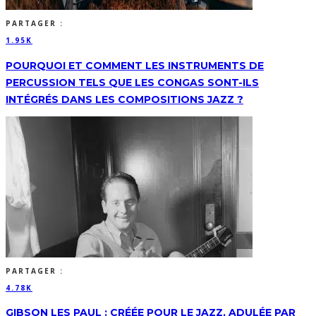
PARTAGER :
1.95K
POURQUOI ET COMMENT LES INSTRUMENTS DE
PERCUSSION TELS QUE LES CONGAS SONT-ILS
INTÉGRÉS DANS LES COMPOSITIONS JAZZ ?
PARTAGER :
4.78K
GIBSON LES PAUL : CRÉÉE POUR LE JAZZ, ADULÉE PAR