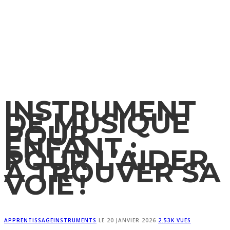
INSTRUMENT
DE MUSIQUE
POUR
ENFANT :
POUR L’AIDER
À TROUVER SA
VOIE !
APPRENTISSAGE
INSTRUMENTS
LE
20 JANVIER 2026
2.53K VUES