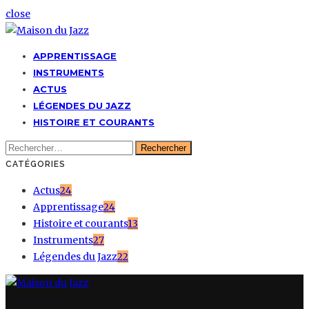
close
APPRENTISSAGE
INSTRUMENTS
ACTUS
LÉGENDES DU JAZZ
HISTOIRE ET COURANTS
Rechercher :
CATÉGORIES
Actus
24
Apprentissage
24
Histoire et courants
13
Instruments
27
Légendes du Jazz
22