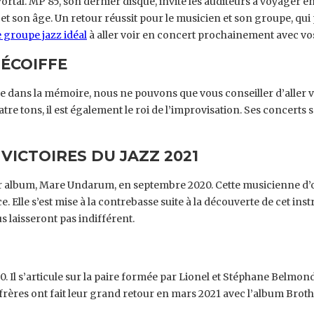
tal. MP 85, son dernier disque, invite les auditeurs à voyager entr
 son âge. Un retour réussit pour le musicien et son groupe, qui 
e groupe jazz idéal
à aller voir en concert prochainement avec vo
DÉCOIFFE
ée dans la mémoire, nous ne pouvons que vous conseiller d’aller v
tre tons, il est également le roi de l’improvisation. Ses concerts
VICTOIRES DU JAZZ 2021
er album, Mare Undarum, en septembre 2020. Cette musicienne d’o
e. Elle s’est mise à la contrebasse suite à la découverte de cet i
 laisseront pas indifférent.
. Il s’articule sur la paire formée par Lionel et Stéphane Belmon
x frères ont fait leur grand retour en mars 2021 avec l’album Bro