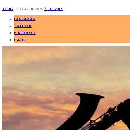
ACTUS
LE
23 AVRIL 2025
3.61K VUES
FACEBOOK
TWITTER
PINTEREST
EMAIL