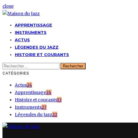
close
APPRENTISSAGE
INSTRUMENTS
ACTUS
LÉGENDES DU JAZZ
HISTOIRE ET COURANTS
Rechercher :
CATÉGORIES
Actus
24
Apprentissage
24
Histoire et courants
13
Instruments
27
Légendes du Jazz
22