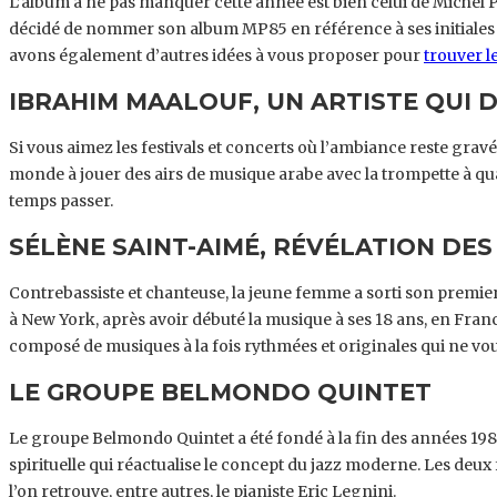
L’album à ne pas manquer cette année est bien celui de Michel Por
décidé de nommer son album MP85 en référence à ses initiales et
avons également d’autres idées à vous proposer pour
trouver l
IBRAHIM MAALOUF, UN ARTISTE QUI 
Si vous aimez les festivals et concerts où l’ambiance reste grav
monde à jouer des airs de musique arabe avec la trompette à qua
temps passer.
SÉLÈNE SAINT-AIMÉ, RÉVÉLATION DES 
Contrebassiste et chanteuse, la jeune femme a sorti son premi
à New York, après avoir débuté la musique à ses 18 ans, en Franc
composé de musiques à la fois rythmées et originales qui ne vous
LE GROUPE BELMONDO QUINTET
Le groupe Belmondo Quintet a été fondé à la fin des années 1980
spirituelle qui réactualise le concept du jazz moderne. Les deu
l’on retrouve, entre autres, le pianiste Eric Legnini.