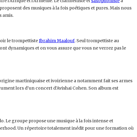
e l’Afrique et l’Arménie. Le clarinettiste et
saxophoniste
a
proposent des musiques à la fois poétiques et pures. Mais nous
s amis.
oir le trompettiste
Ibrahim Maalouf
. Seul trompettiste au
 sont dynamiques et on vous assure que vous ne verrez pas le
rigine martiniquaise et ivoirienne a notamment fait ses armes
nstrument lors d’un concert d’Avishai Cohen. Son album est
do. Le groupe propose une musique à la fois intense et
therhood. Un répertoire totalement inédit pour une formation où