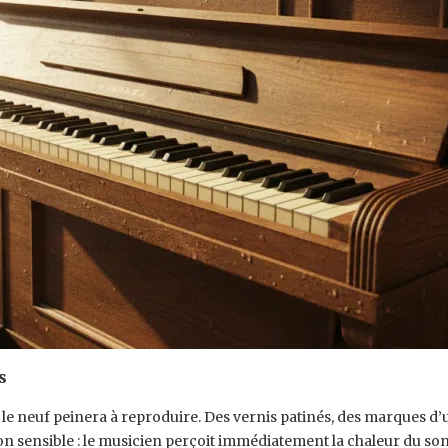
s
 le neuf peinera à reproduire. Des vernis patinés, des marques d
ensible : le musicien perçoit immédiatement la chaleur du son et l