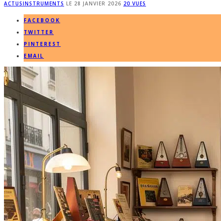
ACTUS
INSTRUMENTS
LE
28 JANVIER 2026
20 VUES
FACEBOOK
TWITTER
PINTEREST
EMAIL