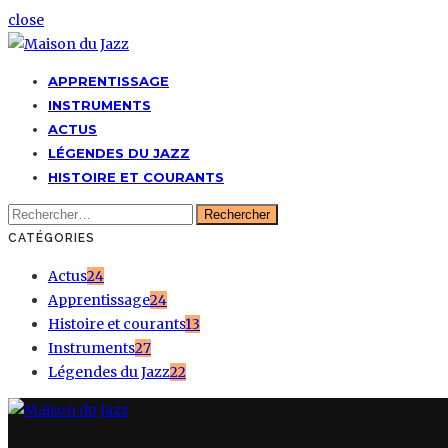
close
APPRENTISSAGE
INSTRUMENTS
ACTUS
LÉGENDES DU JAZZ
HISTOIRE ET COURANTS
Rechercher :
CATÉGORIES
Actus
24
Apprentissage
24
Histoire et courants
13
Instruments
27
Légendes du Jazz
22