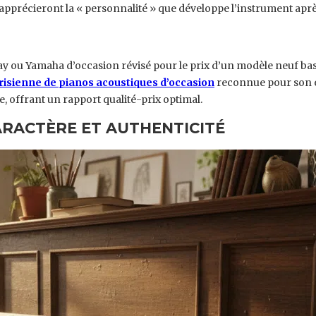
pprécieront la « personnalité » que développe l’instrument aprè
ay ou Yamaha d’occasion révisé pour le prix d’un modèle neuf ba
isienne de pianos acoustiques d’occasion
reconnue pour son ex
, offrant un rapport qualité-prix optimal.
RACTÈRE ET AUTHENTICITÉ