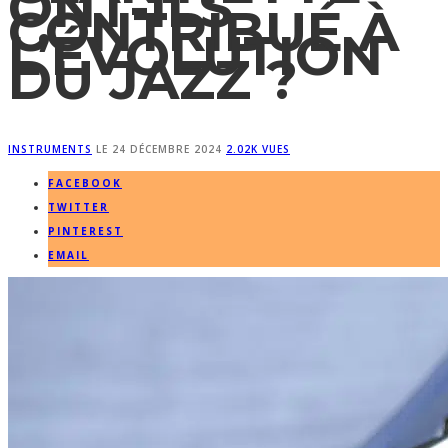
ONT-ILS
CONTRIBUÉ À
L’ÉVOLUTION
DU JAZZ ?
INSTRUMENTS
LE
24 DÉCEMBRE 2024
2.02K VUES
FACEBOOK
TWITTER
PINTEREST
EMAIL