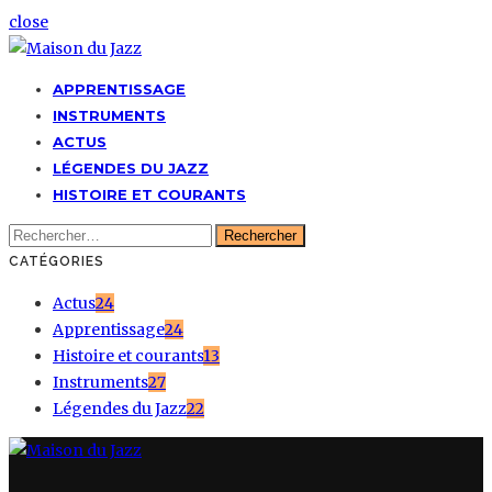
close
APPRENTISSAGE
INSTRUMENTS
ACTUS
LÉGENDES DU JAZZ
HISTOIRE ET COURANTS
Rechercher :
CATÉGORIES
Actus
24
Apprentissage
24
Histoire et courants
13
Instruments
27
Légendes du Jazz
22