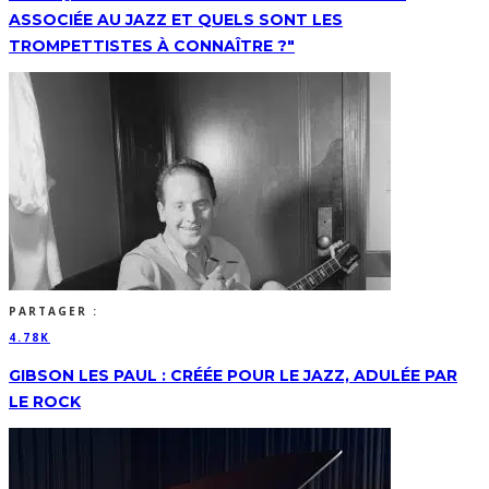
ASSOCIÉE AU JAZZ ET QUELS SONT LES
TROMPETTISTES À CONNAÎTRE ?"
PARTAGER :
4.78K
GIBSON LES PAUL : CRÉÉE POUR LE JAZZ, ADULÉE PAR
LE ROCK