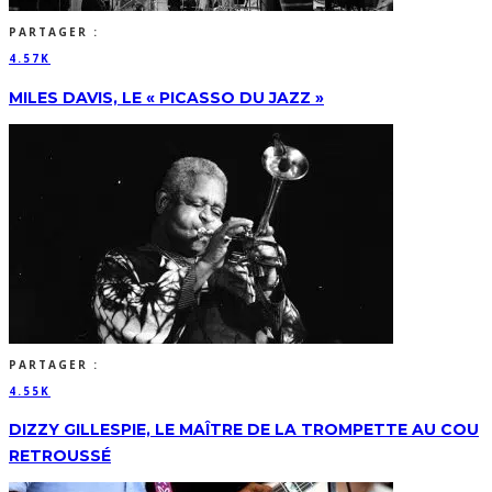
PARTAGER :
4.57K
MILES DAVIS, LE « PICASSO DU JAZZ »
PARTAGER :
4.55K
DIZZY GILLESPIE, LE MAÎTRE DE LA TROMPETTE AU COU
RETROUSSÉ