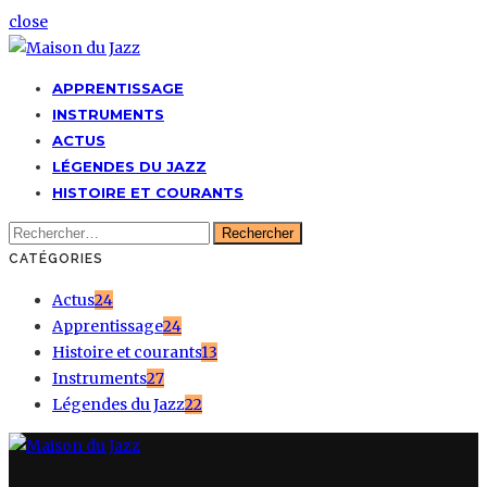
close
APPRENTISSAGE
INSTRUMENTS
ACTUS
LÉGENDES DU JAZZ
HISTOIRE ET COURANTS
Rechercher :
CATÉGORIES
Actus
24
Apprentissage
24
Histoire et courants
13
Instruments
27
Légendes du Jazz
22